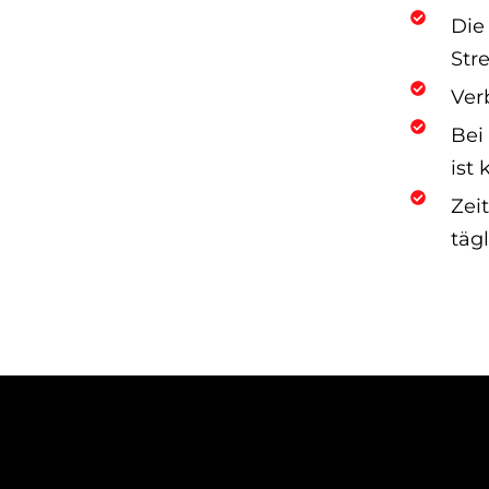
Die
Str
Ver
Bei
ist
Zei
täg