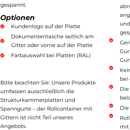
gespannt.
abn
ang
Optionen
und
Kundenlogo auf der Platte
ges
Dokumententasche seitlich am
Ger
Gitter oder vorne auf der Platte
Gur
Farbauswahl bei Platten (RAL)
Gur
Kei
bei
Bitte beachten Sie: Unsere Produkte
Die
umfassen ausschließlich die
bel
Strukturkammerplatten und
Die
Spanngurte – der Rollcontainer mit
Gittern ist nicht Teil unseres
Rol
Angebots.
mit